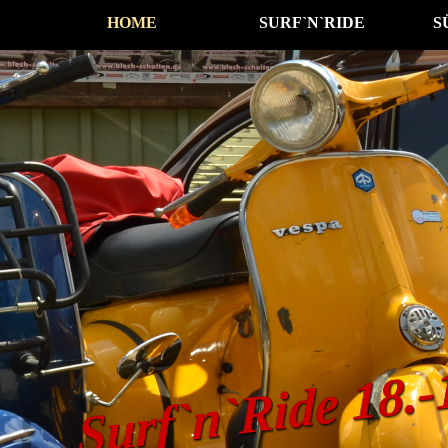
HOME
SURF`N`RIDE
S
Surf`n`Ride 18.-