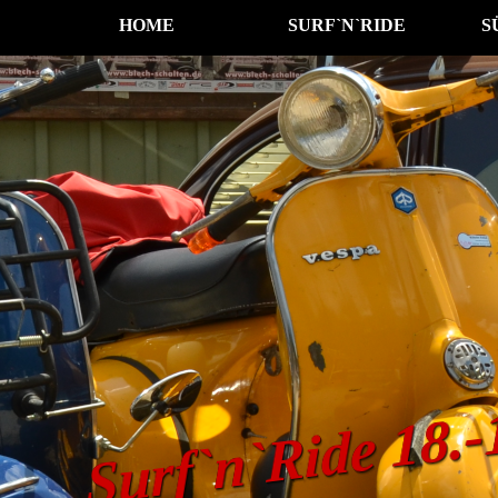
HOME
SURF`N`RIDE
S
Surf`n`Ride 18.-