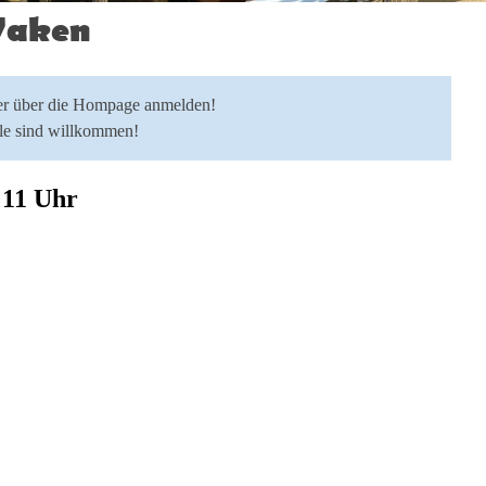
Waken
ier über die Hompage
anmelden!
lle sind willkommen!